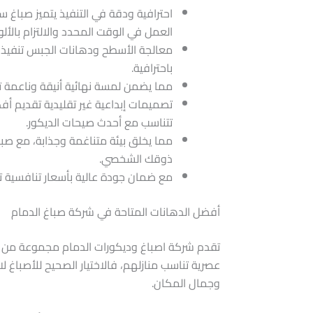
احترافية ودقة في التنفيذ يتميز صباغ سي
العمل في الوقت المحدد والالتزام بالألو
معالجة الأسطح ودهانات الجبس تنفيذ ا
باحترافية.
مما يضمن لمسة نهائية أنيقة وناعمة تح
تصميمات إبداعية غير تقليدية تقديم أفك
تتناسب مع أحدث صيحات الديكور.
مما يخلق بيئة متناغمة وجذابة، مع ص
ذوقك الشخصي.
مع ضمان جودة عالية بأسعار تنافسية تل
أفضل الدهانات المتاحة في شركة صباغ الدمام
تقدم شركة اصباغ وديكورات الدمام مجموعة من الده
عصرية تناسب منازلهم، فالاختيار الصحيح للأصباغ لا
وجمال المكان.