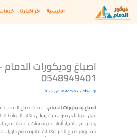
خطي
لى
الرئيسية
اخر اخبارنا
خدمات 
لمحتوى
اصباغ وديكورات الدمام 
0548949401
بواسطة
7 مارس، 2025
/
admin
اصباغ وديكورات الدمام
، خدمات صباغ الدمام لده
غنى عنها لأي منزل، حيث يتولى دهان الحوائط الداخ
يحرص على اختيار ألوان حديثة تواكب أحدث الصيحات
كما يوفر صباغ الخبر دهانات فاخرة تدوم طويلا، مم