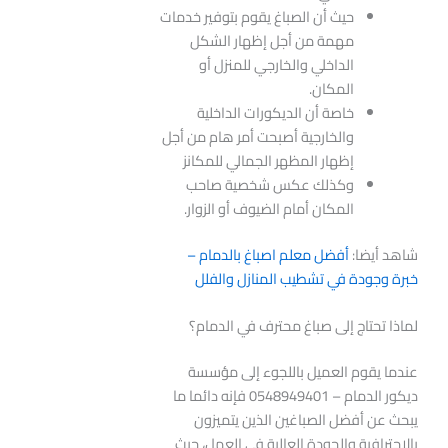
حيث أن الصباغ يقوم بتوفير خدمات
مهمة من أجل إظهار الشكل
الداخلي والخارجي للمنزل أو
المكان.
خاصة أن الديكورات الداخلية
والخارجية أصبحت أمر هام من أجل
إظهار المظهر الجمالي للمكانز
وكذلك عكس شخصية صاحب
المكان أمام الضيوف أو الزوار.
شاهد أيضا:
أفضل معلم اصباغ بالدمام –
خبرة وجودة في تشطيب المنازل والفلل
لماذا تحتاج إلى صباغ محترف في الدمام؟
عندما يقوم العميل باللجوء إلى مؤسسة
ديكور الدمام – 0548949401 فإنه دائما ما
يبحث عن أفضل الصباغين الذين يتميزون
بالاحترافية والجودة العالية في العمل، حيث