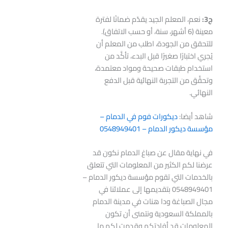
ج3
:
نعم، المعلم الجيد يقدّم ضمانًا لفترة
معينة (6 أشهر، سنة، أو حسب الاتفاق).
للتحقق من الجودة، اطلب من المعلم أن
يُجري اختبارًا صغيرًا قبل البدء، تأكَّد من
استخدام طبقات صحيحة ومواد معتمدة،
وتحقَّق من التجربة النهائية قبل الدفع
النهائي.
شاهد أيضا:
ديكورات فوم في الدمام –
مؤسسة ديكور الدمام – 0548949401
في نهاية مقال عن صباغ الدمام نكون قد
عرضنا لكم الكثير من المعلومات التي تتعلق
بالخدمات التي تقوم مؤسسة ديكور الدمام –
0548949401 بتقديمها إلى عملائنا في
مجال الصباغة ودا هنات في مدينة الدمام
بالمملكة السعودية ونتمنى أن تكون
المعلومات قد أفادتكم وقدمت لكم ما