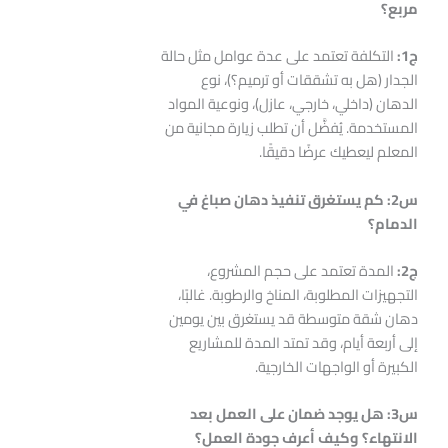
مربع؟
ج1
:
التكلفة تعتمد على عدة عوامل مثل حالة
الجدار (هل به تشققات أو ترميم؟)، نوع
الدهان (داخلي، خارجي، عازل)، ونوعية المواد
المستخدمة. يُفضَّل أن تطلب زيارة مجانية من
المعلم ليعطيك عرضًا دقيقًا.
س2: كم يستغرق تنفيذ دهان صباغ في
الدمام؟
ج2
:
المدة تعتمد على حجم المشروع،
التجهيزات المطلوبة، المناخ والرطوبة. غالبًا،
دهان شقة متوسطة قد يستغرق بين يومين
إلى أربعة أيام، وقد تمتد المدة للمشاريع
الكبيرة أو الواجهات الخارجية.
س3: هل يوجد ضمان على العمل بعد
الانتهاء؟ وكيف أعرف جودة العمل؟