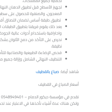
لحماية جميع الممتلكات.
​تجهيز الأسطح قبل تطبيق الدهان النها
المعجون، والصنفرة للحصول على سطح
​ تطبيق طبقة أساس لضمان التصاق أفض
​بعد ذلك يقوم فريقنا بتطبيق الطبقات ال
واحترافية باستخدام أدوات عالية الجودة.
​نحرص على التأكد من دمج الألوان بشك
نظيفة.
​فحص الإضاءة الطبيعية والصناعية للتأ
​التنظيف النهائي الشامل وإزالة جميع مو
شاهد أيضا:
صباغ بالقطيف
أسعار الصباغ في القطيف
​
ولكن هناك عدة أشياء نأخذها في الاعتبار عند تحد