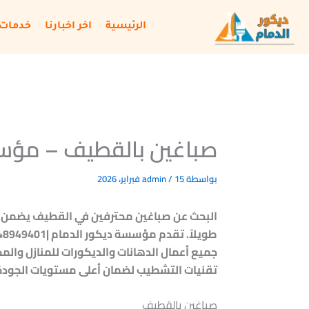
خطي
لى
الرئيسية
اخر اخبارنا
خدمات 
لمحتوى
صباغين بالقطيف – مؤسس
بواسطة
15 فبراير، 2026
/
admin
البحث عن صباغين محترفين في القطيف يضمن 
جميع أعمال الدهانات والديكورات للمنازل والم
تقنيات التشطيب لضمان أعلى مستويات الجودة 
صباغين بالقطيف