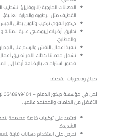
​الدهانات الخارجية (البروفايل): تشطيب
القطيف مثل الرطوبة والحرارة العالية).
​ديكور الفوم: تركيب وتلوين بدائل الجبس
​تطبيق أرضيات إيبوكسي عالية المتانة و
والمطابخ.
​تنفيذ أعمال النقش والرسم على الجدر
​تشمل خدماتنا كذلك الأمر تطبيق أعما
قصور، استراحات، بالإضافة أيضا إلى ال
صباغ وديكورات القطيف
​نح
الأفضل من الخامات والمعتمد عالميا:
نعتمد على تركيبات خاصة مصممة لتحمل 
الشديدة.
​نحرص على استخدام دهانات قابلة للغس