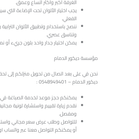
الغرفة أكبر وأكثر اتساع وعمق.
​يجب اختيار الألوان تحت الإضاءة التي سي
الفعلي.
​ننصح باستخدام وتطبيق الألوان الترابي
وتناسق عصري.
​يمكن اختيار جدار واحد بلون جريء أو 
مؤسسة ديكور الدمام
​نحن في على بعد اتصال من تحويل منزلكم إلى تح
ديكور الدمام – 0548949401 :
يمكنكم حجز موعد لخدمة الصباغة في ال
​نقدم زيارة تقييم واستشارة لونية مجا
ومفصل.
للتواصل وطلب عرض سعر مجاني واستشارة 
أو يمكنكم التواصل معنا عبر واتساب او م