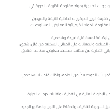
 الواجهات الخارجية بمواد مقاومة للظروف الجوية في
 خفيفة الوزن للديكورات الداخلية الأنيقة والمودرن.
المقاومة للمواد الكيميائية للمعارض، المستودعات،
ان لإضافة لمسة فنية فريدة وشخصية.
ل الصباغة والدهانات على المباني السكنية من فلل، شقق،
مباني التجارية من مكاتب، محلات، معارض، مطاعم، فنادق.
ن في مؤسسة ديكور الدمام – 0548949401 نؤمن بأن الجودة تبدأ من الخامة، ولذلك فنحن لا نستخدم إلا
الرطوبة العالية في القطيف وتقلبات درجات الحرارة
يل لسهولة التنظيف والحفاظ على اللون والمظهر الجديد