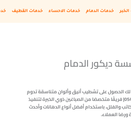
الخبر
خدمات الدمام
خدمات الاحساء
خدمات القطيف
خدم
ة ديكور الدمام
لك الحصول على تشطيب أنيق وألوان متناسقة تدوم
طويلاً. تقدم مؤسسة ديكور الدمام |0548949401| فريقًا متخصصًا من الصباغين ذوي الخبرة لتنفيذ
كاتب والفلل، باستخدام أفضل أنواع الدهانات وأحدث
ورضا العملاء.