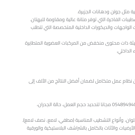
ة مثل جوتن ودهانات الجزيرة.
شطيبات الفاخرة التي توفر متانة عالية ومقاومة للبهتان.
 الواجهات والديكورات الداخلية المتخصصة التي تتطلب
يئة ذات محتوى منخفض من المركبات العضوية المتطايرة
الداخلي.
ن نظام عمل متكامل لضمان أفضل النتائج من الألف إلى
زيارة موقع مؤسسة ديكور الدمام – 0548949401 مجانا لتحديد حجم العمل، حالة الجدران،
ألوان، وأنواع التشطيب المناسبة (مطفي، لامع، نصف لامع).
أرضيات والأثاث بالكامل بالشراشف البلاستيكية والورقية