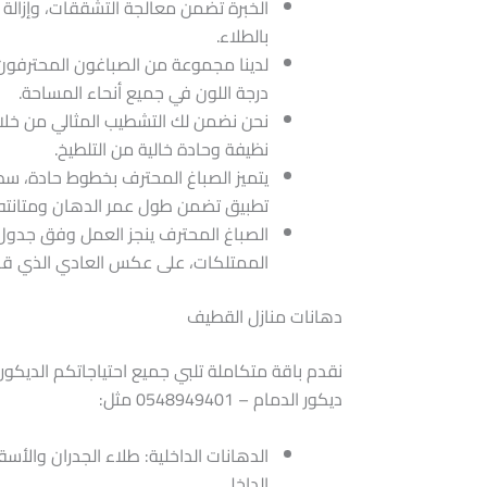
الخبرة تضمن معالجة التشققات، وإزالة 
بالطلاء.
لدينا مجموعة من الصباغون المحترفون 
درجة اللون في جميع أنحاء المساحة.
نحن نضمن لك التشطيب المثالي من خلال
نظيفة وحادة خالية من التلطيخ.
يتميز الصباغ المحترف بخطوط حادة، س
تطبيق تضمن طول عمر الدهان ومتانته.
الصباغ المحترف ينجز العمل وفق جدول
الممتلكات، على عكس العادي الذي قد
دهانات منازل القطيف
​نقدم باقة متكاملة تلبي جميع احتياجاتكم الديكو
ديكور الدمام – 0548949401 مثل:
​الدهانات الداخلية: طلاء الجدران وال
الداخلي.