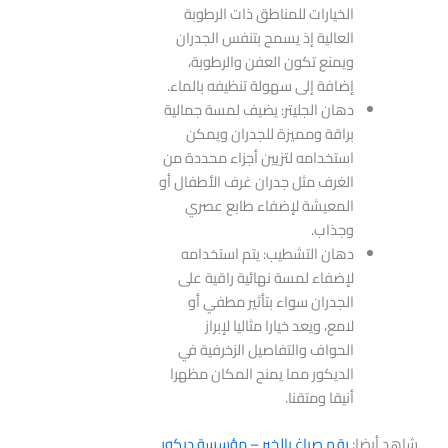
الخيارات للمناطق ذات الرطوبة
العالية إذ يسمح بتنفس الجدران
ويمنع تكون العفن والرطوبة،
إضافة إلى سهولة تنظيفه بالماء.
دهان الجليتر: يضيف لمسة جمالية
براقة ومميزة للجدران ويمكن
استخدامه لتزيين أجزاء محددة من
الغرف مثل جدران غرف الأطفال أو
المعيشة لإضفاء طابع عصري
وجذاب.
دهان التشطيب: يتم استخدامه
لإضفاء لمسة نهائية راقية على
الجدران سواء بتأثير مطفي أو
لامع، ويعد خيارا مثاليا لإبراز
الحواف والتفاصيل الزخرفية في
الديكور مما يمنح المكان مظهرا
أنيقا ومتقنا.
شاهد أيضا:
رقم صباغ بالخبر – مؤسسة ديكور