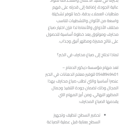
بخبرته في تنفيذ الأعمال واستخدامه لمواد
عالية الجودة، إضافة إلى قدرته على فهم
متطلبات العملاء بدقة، كما تتوفر تشكيلة
واسعة من الألوان والتشطيبات لتناسب
مختلف الأذواق والأنماط لذا فإن اختيار صباغ
محترف وموثوق يعد خطوة أساسية للحصول
على نتائج مميزة ومظهر أنيق وجذاب.
لماذا تحتاج إلى صباغ محترف في الخبر؟
تعد مهام مؤسسة ديكور الدمام –
0548949401 لتوفير معلم الدهانات في الخبر
عنصرا أساسيا والتي تطلب صباغ محترف بهذا
المجال وذلك لضمان جودة التنفيذ وجمال
المظهر النهائي، ومن أبرز المهام التي
يقدمها الصباغ المحترف:
تحضير السطح: تنظيف وتجهيز
السطح بعناية قبل عملية الصباغة