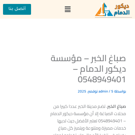
خطي
القائمة
لى
أتصل بنا
لمحتوى
صباغ الخبر – مؤسسة
ديكور الدمام –
0548949401
بواسطة
5 نوفمبر، 2025
/
admin
صباغ الخبر
، تضم مدينة الخبر عددا كبيرا من
محلات الصباغة إلا أن مؤسسة ديكور الدمام
– 0548949401 تعتبر الأفضل حيث لديها
خدمات مميزة ومتنوعة ويتميز كل صباغ