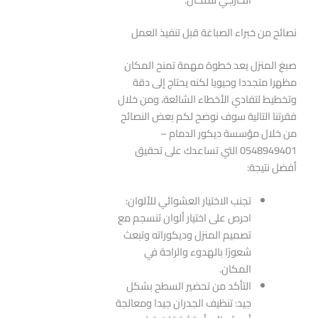
نصائح من خبراء الصباغة قبل تنفيذ العمل
صبغ المنزل يعد خطوة مهمة تمنح المكان
مظهرا متجددا وحيويا لكنه يحتاج إلى دقة
وتخطيط لتفادي الأخطاء الشائعة، ومن خلال
فقرتنا التالية سوف نوضح لكم بعض النصائح
من خلال مؤسسة ديكور الدمام –
0548949401 التي تساعدك على تحقيق
أفضل نتيجة:
تجنب الاختيار العشوائي للألوان:
احرص على اختيار ألوان تنسجم مع
تصميم المنزل وديكوراته وتبعث
شعورًا بالهدوء والراحة في
المكان.
التأكد من تحضير السطح بشكل
جيد: تنظيف الجدران جيدا ومعالجة