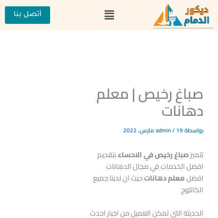
خطي
القائمة
لى
أتصل بنا
لمحتوى
صباغ رخيص | معلم
دهانات
بواسطة
19 مارس، 2022
/
admin
تتميز
صباغ رخيص في الاحساء
بتقديم
افضل الخدمات في مجال الدهانات
افضل
معلم دهانات
حيث ان لدينا جميع
الكاتلوج
الحديثة التي تمكن العميل من اخيار احدث