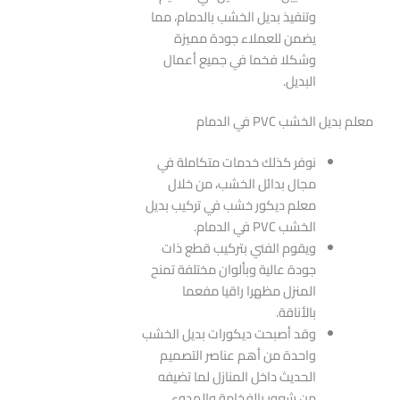
وتنفيذ بديل الخشب بالدمام، مما
يضمن للعملاء جودة مميزة
وشكلا فخما في جميع أعمال
البديل.
معلم بديل الخشب PVC في الدمام
نوفر كذلك خدمات متكاملة في
مجال بدائل الخشب، من خلال
معلم ديكور خشب في تركيب بديل
الخشب PVC في الدمام.
ويقوم الفني بتركيب قطع ذات
جودة عالية وبألوان مختلفة تمنح
المنزل مظهرا راقيا مفعما
بالأناقة.
وقد أصبحت ديكورات بديل الخشب
واحدة من أهم عناصر التصميم
الحديث داخل المنازل لما تضيفه
من شعور بالفخامة والهدوء