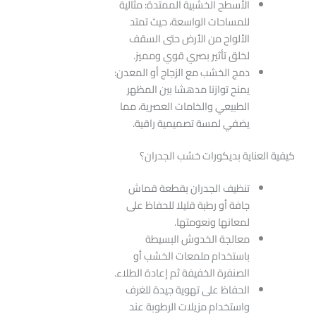
الأسطح الخشبية الممتدة: مثالية
للمساحات الواسعة، حيث تمتد
الألواح من الأرض حتى السقف
لخلق تأثير بصري قوي ومميز.
دمج الخشب مع الزجاج أو المعدن:
يمنح توازنا مدهشا بين المظهر
الطبيعي والخامات العصرية، مما
يضفي لمسة تصميمية راقية.
كيفية العناية بديكورات خشب الجدران؟
تنظيف الجدران بقطعة قماش
جافة أو رطبة قليلا للحفاظ على
لمعانها ونعومتها.
معالجة الخدوش البسيطة
باستخدام ملمعات الخشب أو
الصنفرة الخفيفة ثم إعادة الطلاء.
الحفاظ على تهوية جيدة للغرف
واستخدام مزيلات الرطوبة عند