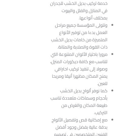
خدمة تركيب بديل الخشب للجدران
في المنازل والفلل والبيوت
بمختلف أنواعها.
وتتولى المؤسسة جميع مراحل
العمل بدءا من توفير الأنواع
المتميزة من خامات بديل الخشب
ذات القوة والصلابة والمتانة.
مرورا باختيار الألوان المتنوعة التي
تتناسب مع كافة ديكورات المنزل،
وصولا إلى تنفيذ تركيب احترافي
يمنح المكان مظهرا أنيقا ومريحا
للعين.
كما نوفر ألواح بديل الخشب
بأحجام وسماكات متعددة تناسب
طبيعة المكان والغرض من
التركيب.
مع إمكانية قص وتفصيل الألواح
بدقة عالية بفضل وجود أفضل
الفنيين المتخصصين في تصميم