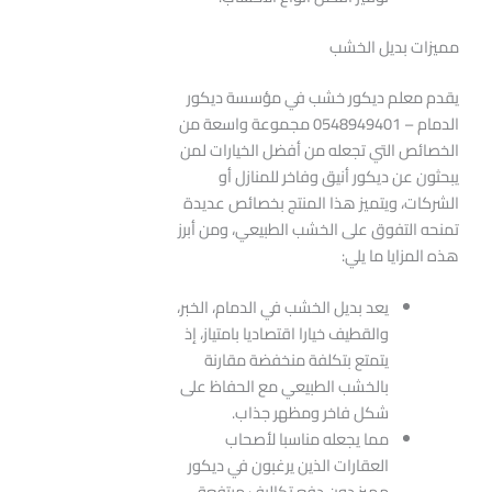
مميزات بديل الخشب
يقدم معلم ديكور خشب في مؤسسة ديكور
الدمام – 0548949401 مجموعة واسعة من
الخصائص التي تجعله من أفضل الخيارات لمن
يبحثون عن ديكور أنيق وفاخر للمنازل أو
الشركات، ويتميز هذا المنتج بخصائص عديدة
تمنحه التفوق على الخشب الطبيعي، ومن أبرز
هذه المزايا ما يلي:
يعد بديل الخشب في الدمام، الخبر،
والقطيف خيارا اقتصاديا بامتياز، إذ
يتمتع بتكلفة منخفضة مقارنة
بالخشب الطبيعي مع الحفاظ على
شكل فاخر ومظهر جذاب.
مما يجعله مناسبا لأصحاب
العقارات الذين يرغبون في ديكور
مميز دون دفع تكاليف مرتفعة.