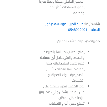
الديكور الداخلي عمقا ودفئا بصريا
يجعل المساحات أكثر راحة
وفخامة.
شاهد أيضا:
صباغ الخبر – مؤسسة ديكور
الدمام – 0548949401
مميزات ديكورات خشب الجدران
يمنح الخشب إحساسا بالطبيعة
والدفء والرقي داخل أي مساحة.
يتميز بتعدد استخداماته، مما
يجعله مناسبا لمختلف الأساليب
التصميمية سواء الحديثة أو
التقليدية.
يوفر الخشب قدرة طبيعية على
عزل الصوت بشكل جزئي، مما يعزز
الراحة داخل المكان.
تتمتع بعض أنواع الأخشاب