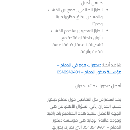
طبيعي أصيل.
الطراز الصناعي: يجمع بين الخشب
والمعادن ليخلق مظهرا جريئا
وحديثا.
الطراز العصري: يستخدم الخشب
بألوان داكنة أو فاتحة مع
تشطيبات ناعمة لإضافة لمسة
فخمة وأنيقة.
شاهد أيضا:
ديكورات فوم في الدمام –
مؤسسة ديكور الدمام – 0548949401
أفضل ديكورات خشب جدران
بعد استعراض كل التفاصيل حول معلم ديكور
خشب الجدران، يأتي السؤال الأهم: من هي
الجهة الأفضل لتنفيذ هذه التصاميم باحترافية
وجودة عالية؟ الإجابة هي مؤسسة ديكور
الدمام – 0548949401 التي تميزت بخبرتها