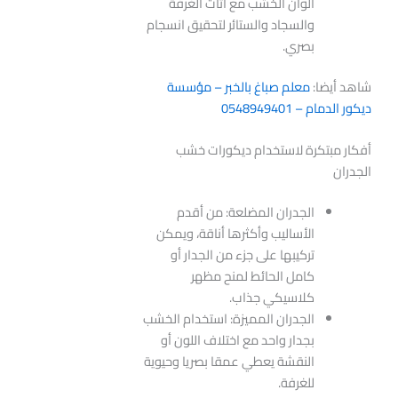
ألوان الخشب مع أثاث الغرفة
والسجاد والستائر لتحقيق انسجام
بصري.
شاهد أيضا:
معلم صباغ بالخبر – مؤسسة
ديكور الدمام – 0548949401
أفكار مبتكرة لاستخدام ديكورات خشب
الجدران
الجدران المضلعة: من أقدم
الأساليب وأكثرها أناقة، ويمكن
تركيبها على جزء من الجدار أو
كامل الحائط لمنح مظهر
كلاسيكي جذاب.
الجدران المميزة: استخدام الخشب
بجدار واحد مع اختلاف اللون أو
النقشة يعطي عمقا بصريا وحيوية
للغرفة.