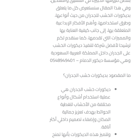
بفضل مرونتها الكبيرة في التنسيق والتشكيل،
وفي هذا المقال سنستعرض كل ما يتعلق
بديكورات الخشب للجدران من حيث أنواعها،
وطرق استخدامها، وأهم الأفكار الإبداعية
المتعلقة بها، إلى جانب كيفية العناية بها
والمميزات التي تقدمها، كما سنقدم لكم
ترشيحا لأفضل شركة لتنفيذ ديكورات الخشب
على الجدران داخل المملكة العربية السعودية
وهي مؤسسة ديكور الدمام – 0548949401
ما المقصود بديكورات خشب الجدران؟
ديكورات خشب الجدران هي
عملية استخدام أشكال وأنواع
مختلفة من الأخشاب لتغطية
الحوائط بهدف تعزيز جمالية
المكان وإضفاء تصميم داخلي أكثر
أناقة.
وتتميز هذه الديكورات بأنها تمنح