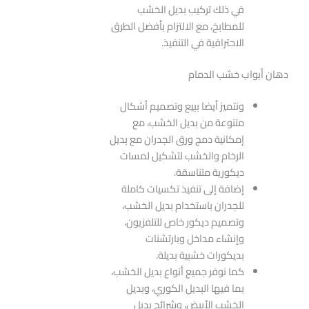
في ذلك تركيب بديل الخشب
للمطابخ، مع الالتزام بأفضل الطرق
الاحترافية في التنفيذ.
دهان أبواب خشب الدمام
ونتميز أيضا ببيع وتصميم أشكال
متنوعة من بديل الخشب، مع
إمكانية دمج ورق الجدران مع بديل
الرخام والخشب لتشكيل لمسات
ديكورية متناسقة.
إضافة إلى تنفيذ تكسيات كاملة
للجدران باستخدام بديل الخشب،
وتصميم ديكور خاص للتلفزيون،
وإنشاء مداخل وبارتشنات
بديكورات خشبية بديلة.
كما نوفر جميع أنواع بديل الخشب،
بما فيها البديل الكوري، وبديل
الخشب الأبيض، وشرائح بديل