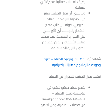
يضيف لمسات جمالية مميزة لأي
مساحة.
ولا ننسى أن بديل الخشب يعتبر
خيارا صديقا للبيئة مقارنة بالخشب
الطبيعي، كونه لا يتطلب قطع
الأشجار ولا يسبب أي تأثير سلبي
على الموارد الطبيعية، مما يجعله
مناسبا للأشخاص الذين يفضلون
الحلول البيئية المستدامة.
شاهد أيضا:
دهانات وترميم الدمام – خبرة
وجودة عالية لتجديد منزلك باحترافية
تركيب بديل الخشب للجدران في الدمام
يقدم معلم ديكور خشب في
مؤسسة ديكور الدمام –
0548949401 مجموعة واسعة
من خدمات التصميم، ومن أهمها