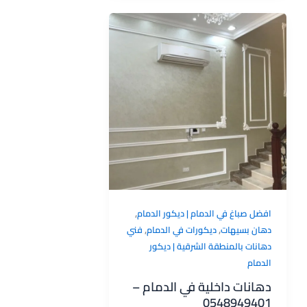
,
افضل صباغ في الدمام | ديكور الدمام
,
,
دهان بسيهات
ديكورات في الدمام
فني
دهانات بالمنطقة الشرقية | ديكور
الدمام
دهانات داخلية في الدمام –
0548949401