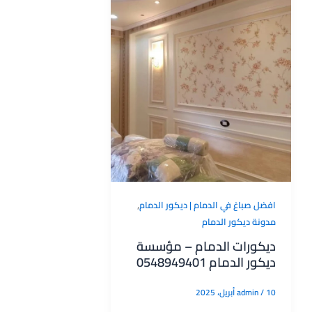
,
افضل صباغ في الدمام | ديكور الدمام
مدونة ديكور الدمام
ديكورات الدمام – مؤسسة
ديكور الدمام 0548949401
10 أبريل، 2025
/
admin