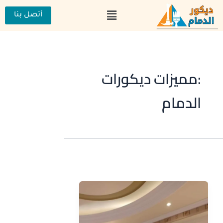
خطي
القائمة
لى
أتصل بنا
لمحتوى
:مميزات ديكورات
الدمام