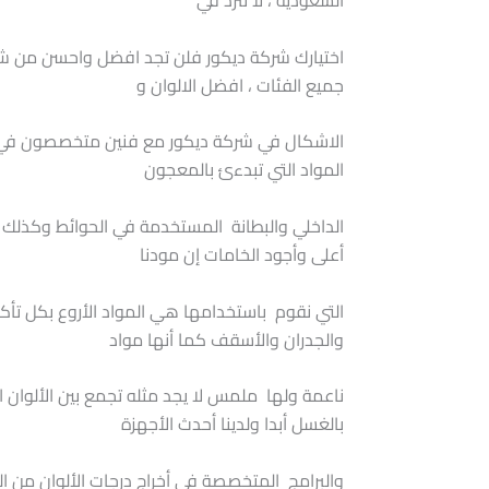
السعودية ، لا تترد في
اختيارك شركة ديكور فلن تجد افضل واحسن من شركت
جميع الفئات ، افضل الالوان و
الاشكال في شركة ديكور مع فنين متخصصون في ا
المواد التي تبدءئ بالمعجون
الداخلي والبطانة المستخدمة في الحوائط وكذلك 
أعلى وأجود الخامات إن مودنا
التي نقوم باستخدامها هي المواد الأروع بكل تأك
والجدران والأسقف كما أنها مواد
ناعمة ولها ملمس لا يجد مثله تجمع بين الألوان ال
بالغسل أبدا ولدينا أحدث الأجهزة
والبرامج المتخصصة في أخراج درجات الألوان من ال