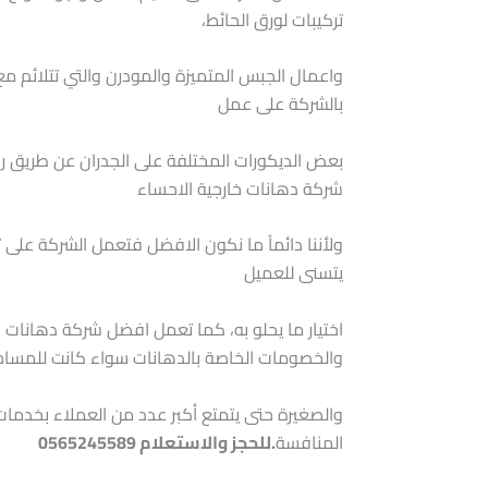
تركيبات لورق الحائط،
واعمال الجبس المتميزة والمودرن والتي تتلائم م
بالشركة على عمل
بعض الديكورات المختلفة على الجدران عن طريق ر
شركة دهانات خارجية الاحساء
ولأننا دائماً ما نكون الافضل فتعمل الشركة على ت
يتسنى للعميل
اختيار ما يحلو به، كما تعمل افضل شركة دهانات خ
والخصومات الخاصة بالدهانات سواء كانت للمساحا
والصغيرة حتى يتمتع أكبر عدد من العملاء بخدمات
المنافسة
.للحجز والاستعلام 0565245589