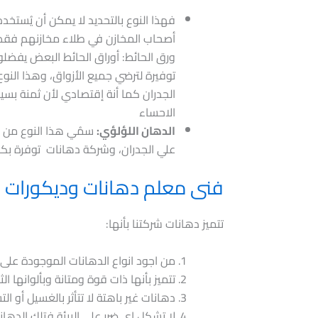
فهذا النوع بالتحديد لا يمكن أن يُست
أصحاب المخازن في طلاء مخازنهم فقط
ورق الحائط: أوراق الحائط البعض يفضل
توفيرة لترضي جميع الأزواق، وهذا الن
الجدران كما أنة إقتصادي لأن ثمنة بس
الاحساء
الدهان اللؤلؤي:
سمُي هذا النوع من ال
علي الجدران، وشركة دهانات توفرة بكاف
فنى معلم دهانات وديكورات ب
تتميز دهانات شركتنا بأنها:
من اجود انواع الدهانات الموجودة على
تتميز بأنها ذات قوة ومتانة وبألوانها الثا
دهانات غير باهتة لا تتأثر بالغسيل أو ال
لا تشكل اي ضرر على البيئة فتلك الدهان