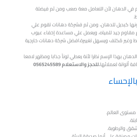
خدم في الدهان لأن التعامل معة صعب ومن ثم فيضلة
.
ونها كبديل للدهان، ومن ثم فشركة دهانات تقوم علي
وع مقاوم جيد للمياه، ويعمل علي مساعدة إخفاء عيوب
يط وغير مُكلف ويسهل تغييرة.افضل شركة دهانات خارجية
دهان بهذا الإسم نظرا لأنة يعطي لوناً جذابا ومظهر لامعا
ة ألوانة لعملائها
.للحجز والاستعلام 0565245589
الإحساء
 مستوى العالم.
بتة.
تشقق والرطوبة.
ات مصنفة على أنها صديقة البيئة.