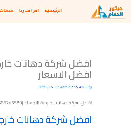
خطي
لى
الرئيسية
اخر اخبارنا
خدمات 
لمحتوى
افضل الاسعار
بواسطة
15 ديسمبر، 2019
/
admin
افضل شركة دهانات خارجية الاحساء |0565245589|افضل الاسعار
افضل شركة دهانات خارجي