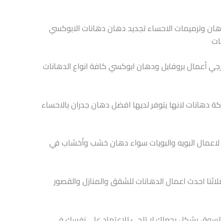
ان وترميمات الاحساء تجديد دهان دهانات الابوكسي
ات
جي أعمال بروفايل ودهان ابوكسي كافة انواع الدهانات
دهانات لانها يتوفر لديها افضل دهان جدران بالاحساء
 لاعمال البويه والبويات سواء دهان خشب وأخشاب في
ملائنا احدث اعمال الدهانات للشقق والمنازل والقصور
س السوق بشكل يجعلك لا تلجئ للإعتماد على نفسك في